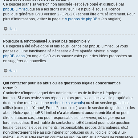
Ce logiciel (dans sa version non modifiée) est développé et distribué par
phpBB Limited
, qui en a les droits d’auteur. Il est publié sous la licence
publique générale GNU version 2 (GPL-2.0) et peut être diffusé librement. Pour
plus d’informations, visitez la page «
À propos de phpBB
» (en anglais).
Haut
Pourquoi la fonctionnalité X n’est pas disponible ?
Ce logiciel a été développé et mis sous licence par phpBB Limited. Si vous
pensez qu’une fonctionnalité nécessite d’être ajoutée, visitez la page
phpBB Ideas
(en anglais) où vous pouvez voter pour des idées proposées ou
en suggérer de nouvelles.
Haut
Qui contacter pour les abus ou les questions légales concernant ce
forum ?
Contactez n’importe lequel des administrateurs de la liste « L’équipe du
forum ». Si vous restez sans réponse alors prenez contact avec le propriétaire
du domaine (en faisant une
recherche sur whois
) ou si un service gratuit est
utilisé (exemple : Yahoo!, Free, f2s.com, etc.), avec le service de gestion ou des
abus. Notez que phpBB Limited
n’a absolument aucun contrôle
et ne peut
être, en aucun cas, tenu pour responsable sur
comment
,
où
ou
par qui
ce
forum est utilisé. Il est inutile de contacter phpBB Limited pour toute question
légale (cessions et désistements, responsabilité, propos diffamatoires, etc.)
non directement liée
au site Internet phpbb.com ou au logiciel phpBB lui-
même. Si vous adressez un courriel au groupe phpBB à propos de l’utilisation