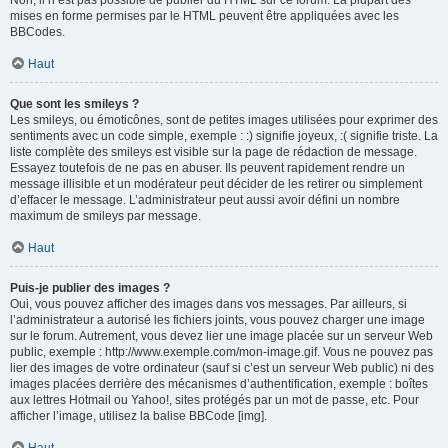
Non, il n’est pas possible de publier du HTML sur ce forum. La plupart des
mises en forme permises par le HTML peuvent être appliquées avec les
BBCodes.
Haut
Que sont les smileys ?
Les smileys, ou émoticônes, sont de petites images utilisées pour exprimer des
sentiments avec un code simple, exemple : :) signifie joyeux, :( signifie triste. La
liste complète des smileys est visible sur la page de rédaction de message.
Essayez toutefois de ne pas en abuser. Ils peuvent rapidement rendre un
message illisible et un modérateur peut décider de les retirer ou simplement
d’effacer le message. L’administrateur peut aussi avoir défini un nombre
maximum de smileys par message.
Haut
Puis-je publier des images ?
Oui, vous pouvez afficher des images dans vos messages. Par ailleurs, si
l’administrateur a autorisé les fichiers joints, vous pouvez charger une image
sur le forum. Autrement, vous devez lier une image placée sur un serveur Web
public, exemple : http://www.exemple.com/mon-image.gif. Vous ne pouvez pas
lier des images de votre ordinateur (sauf si c’est un serveur Web public) ni des
images placées derrière des mécanismes d’authentification, exemple : boîtes
aux lettres Hotmail ou Yahoo!, sites protégés par un mot de passe, etc. Pour
afficher l’image, utilisez la balise BBCode [img].