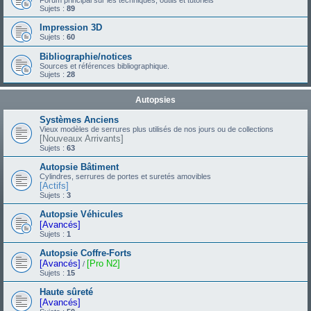
Forum principal sur les techniques, outils et tutoriels
Sujets :
89
Impression 3D
Sujets :
60
Bibliographie/notices
Sources et références bibliographique.
Sujets :
28
Autopsies
Systèmes Anciens
Vieux modèles de serrures plus utilisés de nos jours ou de collections
[Nouveaux Arrivants]
Sujets :
63
Autopsie Bâtiment
Cylindres, serrures de portes et suretés amovibles
[Actifs]
Sujets :
3
Autopsie Véhicules
[Avancés]
Sujets :
1
Autopsie Coffre-Forts
[Avancés]
[Pro N2]
/
Sujets :
15
Haute sûreté
[Avancés]