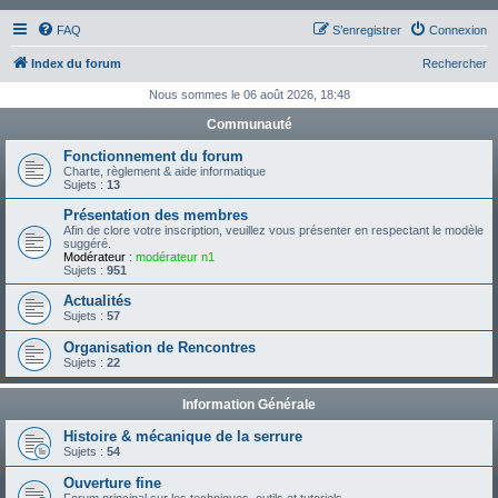
FAQ
S’enregistrer
Connexion
Index du forum
Rechercher
Nous sommes le 06 août 2026, 18:48
Communauté
Fonctionnement du forum
Charte, règlement & aide informatique
Sujets :
13
Présentation des membres
Afin de clore votre inscription, veuillez vous présenter en respectant le modèle
suggéré.
Modérateur :
modérateur n1
Sujets :
951
Actualités
Sujets :
57
Organisation de Rencontres
Sujets :
22
Information Générale
Histoire & mécanique de la serrure
Sujets :
54
Ouverture fine