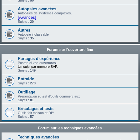
Sujets :
50
Autopsies avancées
Autopsies de systèmes complexes.
[Avancés]
Sujets :
20
Autres
Autopsie inclassable
Sujets :
35
Forum sur l'ouverture fine
Partages d'expérience
Poster ici vos ouvertures.
Un sujet par membre SVP.
Sujets :
149
Entraide
Sujets :
270
Outillage
Présentation et test d'outils commerciaux
Sujets :
81
Bricolages et tests
Outils fait maison et DIY
Sujets :
57
Forum sur les techniques avancées
Techniques avancées