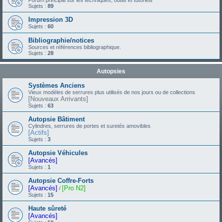
Forum principal sur les techniques, outils et tutoriels
Sujets :
89
Impression 3D
Sujets :
60
Bibliographie/notices
Sources et références bibliographique.
Sujets :
28
Autopsies
Systèmes Anciens
Vieux modèles de serrures plus utilisés de nos jours ou de collections
[Nouveaux Arrivants]
Sujets :
63
Autopsie Bâtiment
Cylindres, serrures de portes et suretés amovibles
[Actifs]
Sujets :
3
Autopsie Véhicules
[Avancés]
Sujets :
1
Autopsie Coffre-Forts
[Avancés]
[Pro N2]
/
Sujets :
15
Haute sûreté
[Avancés]