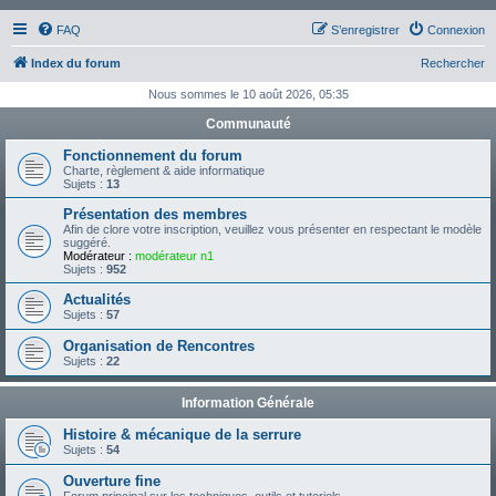
FAQ
S’enregistrer
Connexion
Index du forum
Rechercher
Nous sommes le 10 août 2026, 05:35
Communauté
Fonctionnement du forum
Charte, règlement & aide informatique
Sujets :
13
Présentation des membres
Afin de clore votre inscription, veuillez vous présenter en respectant le modèle
suggéré.
Modérateur :
modérateur n1
Sujets :
952
Actualités
Sujets :
57
Organisation de Rencontres
Sujets :
22
Information Générale
Histoire & mécanique de la serrure
Sujets :
54
Ouverture fine