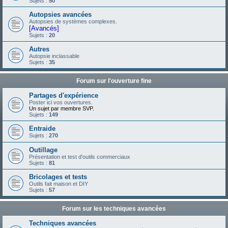
Sujets :
50
Autopsies avancées
Autopsies de systèmes complexes.
[Avancés]
Sujets :
20
Autres
Autopsie inclassable
Sujets :
35
Forum sur l'ouverture fine
Partages d'expérience
Poster ici vos ouvertures.
Un sujet par membre SVP.
Sujets :
149
Entraide
Sujets :
270
Outillage
Présentation et test d'outils commerciaux
Sujets :
81
Bricolages et tests
Outils fait maison et DIY
Sujets :
57
Forum sur les techniques avancées
Techniques avancées