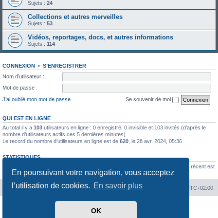
Sujets :
24
Collections et autres merveilles
Sujets :
53
Vidéos, reportages, docs, et autres informations
Sujets :
114
CONNEXION
•
S’ENREGISTRER
Nom d’utilisateur :
Mot de passe :
J’ai oublié mon mot de passe
Se souvenir de moi
QUI EST EN LIGNE
Au total il y a
103
utilisateurs en ligne : 0 enregistré, 0 invisible et 103 invités (d’après le
nombre d’utilisateurs actifs ces 5 dernières minutes)
Le record du nombre d’utilisateurs en ligne est de
620
, le 28 avr. 2024, 05:36
STATISTIQUES
37806
messages •
3606
sujets •
4063
membres • Le membre enregistré le plus récent est
En poursuivant votre navigation, vous acceptez
Pierre58
.
l’utilisation de cookies.
En savoir plus
Index du forum
Heures au format
UTC+02:00
Développé par
phpBB
® Forum Software © phpBB Limited
OK
Traduit par
phpBB-fr.com