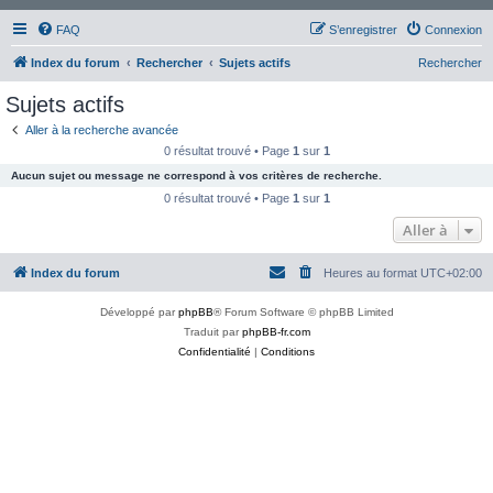
FAQ
S’enregistrer
Connexion
Index du forum
Rechercher
Sujets actifs
Rechercher
Sujets actifs
Aller à la recherche avancée
0 résultat trouvé • Page
1
sur
1
Aucun sujet ou message ne correspond à vos critères de recherche.
0 résultat trouvé • Page
1
sur
1
Aller à
Index du forum
Heures au format
UTC+02:00
Développé par
phpBB
® Forum Software © phpBB Limited
Traduit par
phpBB-fr.com
Confidentialité
|
Conditions