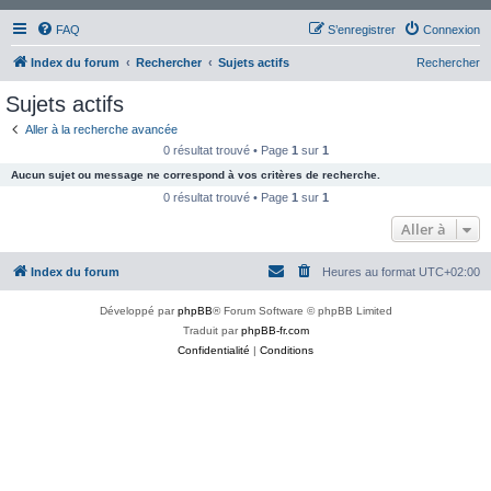
FAQ
S’enregistrer
Connexion
Index du forum
Rechercher
Sujets actifs
Rechercher
Sujets actifs
Aller à la recherche avancée
0 résultat trouvé • Page
1
sur
1
Aucun sujet ou message ne correspond à vos critères de recherche.
0 résultat trouvé • Page
1
sur
1
Aller à
Index du forum
Heures au format
UTC+02:00
Développé par
phpBB
® Forum Software © phpBB Limited
Traduit par
phpBB-fr.com
Confidentialité
|
Conditions