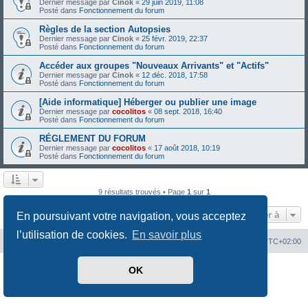
Dernier message par
Cinok
«
29 juin 2019, 11:08
Posté dans
Fonctionnement du forum
Règles de la section Autopsies
Dernier message par
Cinok
«
25 févr. 2019, 22:37
Posté dans
Fonctionnement du forum
Accéder aux groupes "Nouveaux Arrivants" et "Actifs"
Dernier message par
Cinok
«
12 déc. 2018, 17:58
Posté dans
Fonctionnement du forum
[Aide informatique] Héberger ou publier une image
Dernier message par
cocolitos
«
08 sept. 2018, 16:40
Posté dans
Fonctionnement du forum
RÉGLEMENT DU FORUM
Dernier message par
cocolitos
«
17 août 2018, 10:19
Posté dans
Fonctionnement du forum
9 résultats trouvés • Page
1
sur
1
Aller à
En poursuivant votre navigation, vous acceptez
l’utilisation de cookies.
En savoir plus
Index du forum
Heures au format
UTC+02:00
Développé par
phpBB
® Forum Software © phpBB Limited
OK
Traduit par
phpBB-fr.com
Confidentialité
|
Conditions