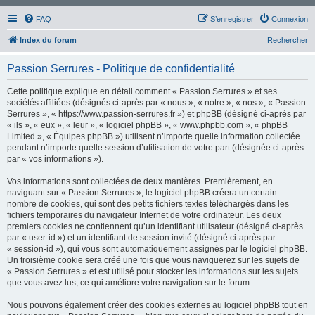
FAQ
S’enregistrer
Connexion
Index du forum
Rechercher
Passion Serrures - Politique de confidentialité
Cette politique explique en détail comment « Passion Serrures » et ses
sociétés affiliées (désignés ci-après par « nous », « notre », « nos », « Passion
Serrures », « https://www.passion-serrures.fr ») et phpBB (désigné ci-après par
« ils », « eux », « leur », « logiciel phpBB », « www.phpbb.com », « phpBB
Limited », « Équipes phpBB ») utilisent n’importe quelle information collectée
pendant n’importe quelle session d’utilisation de votre part (désignée ci-après
par « vos informations »).
Vos informations sont collectées de deux manières. Premièrement, en
naviguant sur « Passion Serrures », le logiciel phpBB créera un certain
nombre de cookies, qui sont des petits fichiers textes téléchargés dans les
fichiers temporaires du navigateur Internet de votre ordinateur. Les deux
premiers cookies ne contiennent qu’un identifiant utilisateur (désigné ci-après
par « user-id ») et un identifiant de session invité (désigné ci-après par
« session-id »), qui vous sont automatiquement assignés par le logiciel phpBB.
Un troisième cookie sera créé une fois que vous naviguerez sur les sujets de
« Passion Serrures » et est utilisé pour stocker les informations sur les sujets
que vous avez lus, ce qui améliore votre navigation sur le forum.
Nous pouvons également créer des cookies externes au logiciel phpBB tout en