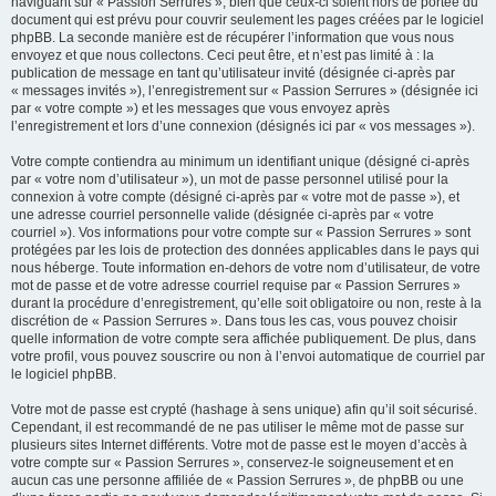
naviguant sur « Passion Serrures », bien que ceux-ci soient hors de portée du
document qui est prévu pour couvrir seulement les pages créées par le logiciel
phpBB. La seconde manière est de récupérer l’information que vous nous
envoyez et que nous collectons. Ceci peut être, et n’est pas limité à : la
publication de message en tant qu’utilisateur invité (désignée ci-après par
« messages invités »), l’enregistrement sur « Passion Serrures » (désignée ici
par « votre compte ») et les messages que vous envoyez après
l’enregistrement et lors d’une connexion (désignés ici par « vos messages »).
Votre compte contiendra au minimum un identifiant unique (désigné ci-après
par « votre nom d’utilisateur »), un mot de passe personnel utilisé pour la
connexion à votre compte (désigné ci-après par « votre mot de passe »), et
une adresse courriel personnelle valide (désignée ci-après par « votre
courriel »). Vos informations pour votre compte sur « Passion Serrures » sont
protégées par les lois de protection des données applicables dans le pays qui
nous héberge. Toute information en-dehors de votre nom d’utilisateur, de votre
mot de passe et de votre adresse courriel requise par « Passion Serrures »
durant la procédure d’enregistrement, qu’elle soit obligatoire ou non, reste à la
discrétion de « Passion Serrures ». Dans tous les cas, vous pouvez choisir
quelle information de votre compte sera affichée publiquement. De plus, dans
votre profil, vous pouvez souscrire ou non à l’envoi automatique de courriel par
le logiciel phpBB.
Votre mot de passe est crypté (hashage à sens unique) afin qu’il soit sécurisé.
Cependant, il est recommandé de ne pas utiliser le même mot de passe sur
plusieurs sites Internet différents. Votre mot de passe est le moyen d’accès à
votre compte sur « Passion Serrures », conservez-le soigneusement et en
aucun cas une personne affiliée de « Passion Serrures », de phpBB ou une