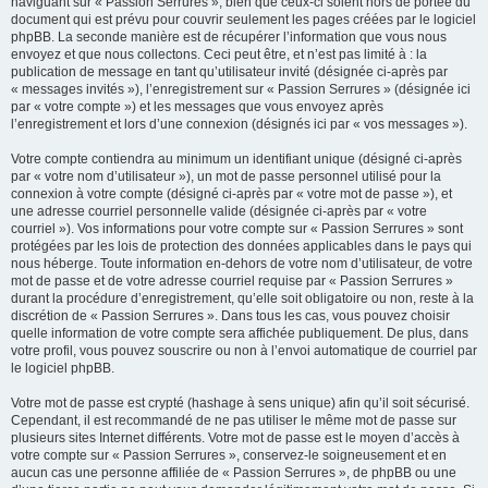
naviguant sur « Passion Serrures », bien que ceux-ci soient hors de portée du
document qui est prévu pour couvrir seulement les pages créées par le logiciel
phpBB. La seconde manière est de récupérer l’information que vous nous
envoyez et que nous collectons. Ceci peut être, et n’est pas limité à : la
publication de message en tant qu’utilisateur invité (désignée ci-après par
« messages invités »), l’enregistrement sur « Passion Serrures » (désignée ici
par « votre compte ») et les messages que vous envoyez après
l’enregistrement et lors d’une connexion (désignés ici par « vos messages »).
Votre compte contiendra au minimum un identifiant unique (désigné ci-après
par « votre nom d’utilisateur »), un mot de passe personnel utilisé pour la
connexion à votre compte (désigné ci-après par « votre mot de passe »), et
une adresse courriel personnelle valide (désignée ci-après par « votre
courriel »). Vos informations pour votre compte sur « Passion Serrures » sont
protégées par les lois de protection des données applicables dans le pays qui
nous héberge. Toute information en-dehors de votre nom d’utilisateur, de votre
mot de passe et de votre adresse courriel requise par « Passion Serrures »
durant la procédure d’enregistrement, qu’elle soit obligatoire ou non, reste à la
discrétion de « Passion Serrures ». Dans tous les cas, vous pouvez choisir
quelle information de votre compte sera affichée publiquement. De plus, dans
votre profil, vous pouvez souscrire ou non à l’envoi automatique de courriel par
le logiciel phpBB.
Votre mot de passe est crypté (hashage à sens unique) afin qu’il soit sécurisé.
Cependant, il est recommandé de ne pas utiliser le même mot de passe sur
plusieurs sites Internet différents. Votre mot de passe est le moyen d’accès à
votre compte sur « Passion Serrures », conservez-le soigneusement et en
aucun cas une personne affiliée de « Passion Serrures », de phpBB ou une