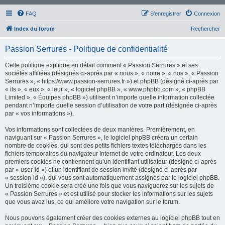
FAQ
S’enregistrer
Connexion
Index du forum
Rechercher
Passion Serrures - Politique de confidentialité
Cette politique explique en détail comment « Passion Serrures » et ses
sociétés affiliées (désignés ci-après par « nous », « notre », « nos », « Passion
Serrures », « https://www.passion-serrures.fr ») et phpBB (désigné ci-après par
« ils », « eux », « leur », « logiciel phpBB », « www.phpbb.com », « phpBB
Limited », « Équipes phpBB ») utilisent n’importe quelle information collectée
pendant n’importe quelle session d’utilisation de votre part (désignée ci-après
par « vos informations »).
Vos informations sont collectées de deux manières. Premièrement, en
naviguant sur « Passion Serrures », le logiciel phpBB créera un certain
nombre de cookies, qui sont des petits fichiers textes téléchargés dans les
fichiers temporaires du navigateur Internet de votre ordinateur. Les deux
premiers cookies ne contiennent qu’un identifiant utilisateur (désigné ci-après
par « user-id ») et un identifiant de session invité (désigné ci-après par
« session-id »), qui vous sont automatiquement assignés par le logiciel phpBB.
Un troisième cookie sera créé une fois que vous naviguerez sur les sujets de
« Passion Serrures » et est utilisé pour stocker les informations sur les sujets
que vous avez lus, ce qui améliore votre navigation sur le forum.
Nous pouvons également créer des cookies externes au logiciel phpBB tout en