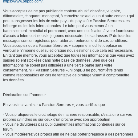
https://www.phpbb.com/
.
Vous acceptez de ne pas publier de contenu abusif, obscène, vulgaire,
diffamatoire, choquant, menaçant, à caractère sexuel ou tout autre contenu qui
peut transgresser les lois de votre pays, du pays où « Passion Serrures » est
hébergé ou les lois internationales. Le faire peut vous mener à un
bannissement immédiat et permanent, avec une notification à votre fournisseur
d’accès à Internet si nous le jugeons nécessaire. Les adresses IP de tous les
messages sont enregistrées pour aider au renforcement de ces conditions.
Vous acceptez que « Passion Serrures » supprime, modifie, déplace ou
verrouille n’importe quel sujet lorsque nous estimons que cela est nécessaire.
En tant que membre, vous acceptez que toutes les informations que vous avez
saisies soient stockées dans notre base de données. Bien que ces
informations ne soient pas diffusées à une tierce partie sans votre
consentement, ni « Passion Serrures », ni phpBB ne pourront être tenus
comme responsables en cas de tentative de piratage visant à compromettre
les données.
Déclaration sur l"honneur :
En vous incrivant sur « Passion Serrures », vous certifiez que :
- Vous pratiquerez le crochetage de manière responsable, c'est à dire sur vos
propres cylindres ou sur ceux d'un proche avec son approbation
- Vous ne divulgerez pas publiquement les informations contenues sur ce
forum
- Vous modérerez vos propos afin de ne pas porter préjudice à des personnes