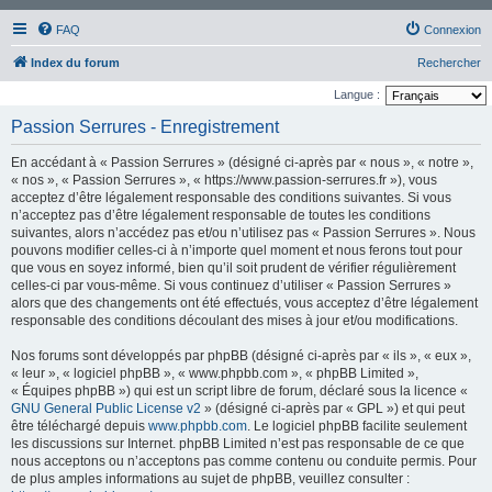
FAQ
Connexion
Index du forum
Rechercher
Langue :
Passion Serrures - Enregistrement
En accédant à « Passion Serrures » (désigné ci-après par « nous », « notre »,
« nos », « Passion Serrures », « https://www.passion-serrures.fr »), vous
acceptez d’être légalement responsable des conditions suivantes. Si vous
n’acceptez pas d’être légalement responsable de toutes les conditions
suivantes, alors n’accédez pas et/ou n’utilisez pas « Passion Serrures ». Nous
pouvons modifier celles-ci à n’importe quel moment et nous ferons tout pour
que vous en soyez informé, bien qu’il soit prudent de vérifier régulièrement
celles-ci par vous-même. Si vous continuez d’utiliser « Passion Serrures »
alors que des changements ont été effectués, vous acceptez d’être légalement
responsable des conditions découlant des mises à jour et/ou modifications.
Nos forums sont développés par phpBB (désigné ci-après par « ils », « eux »,
« leur », « logiciel phpBB », « www.phpbb.com », « phpBB Limited »,
« Équipes phpBB ») qui est un script libre de forum, déclaré sous la licence «
GNU General Public License v2
» (désigné ci-après par « GPL ») et qui peut
être téléchargé depuis
www.phpbb.com
. Le logiciel phpBB facilite seulement
les discussions sur Internet. phpBB Limited n’est pas responsable de ce que
nous acceptons ou n’acceptons pas comme contenu ou conduite permis. Pour
de plus amples informations au sujet de phpBB, veuillez consulter :