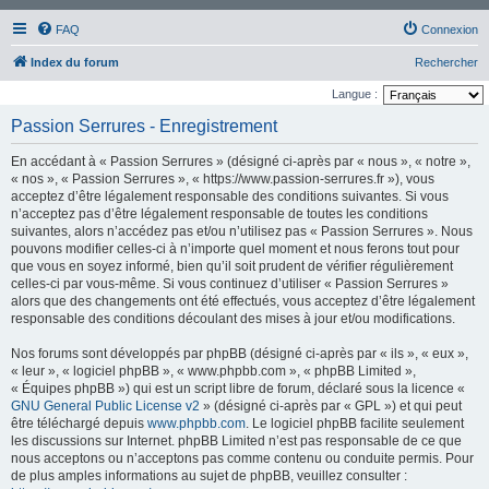
FAQ
Connexion
Index du forum
Rechercher
Langue :
Passion Serrures - Enregistrement
En accédant à « Passion Serrures » (désigné ci-après par « nous », « notre »,
« nos », « Passion Serrures », « https://www.passion-serrures.fr »), vous
acceptez d’être légalement responsable des conditions suivantes. Si vous
n’acceptez pas d’être légalement responsable de toutes les conditions
suivantes, alors n’accédez pas et/ou n’utilisez pas « Passion Serrures ». Nous
pouvons modifier celles-ci à n’importe quel moment et nous ferons tout pour
que vous en soyez informé, bien qu’il soit prudent de vérifier régulièrement
celles-ci par vous-même. Si vous continuez d’utiliser « Passion Serrures »
alors que des changements ont été effectués, vous acceptez d’être légalement
responsable des conditions découlant des mises à jour et/ou modifications.
Nos forums sont développés par phpBB (désigné ci-après par « ils », « eux »,
« leur », « logiciel phpBB », « www.phpbb.com », « phpBB Limited »,
« Équipes phpBB ») qui est un script libre de forum, déclaré sous la licence «
GNU General Public License v2
» (désigné ci-après par « GPL ») et qui peut
être téléchargé depuis
www.phpbb.com
. Le logiciel phpBB facilite seulement
les discussions sur Internet. phpBB Limited n’est pas responsable de ce que
nous acceptons ou n’acceptons pas comme contenu ou conduite permis. Pour
de plus amples informations au sujet de phpBB, veuillez consulter :