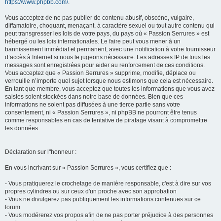
https://www.phpbb.com/
.
Vous acceptez de ne pas publier de contenu abusif, obscène, vulgaire,
diffamatoire, choquant, menaçant, à caractère sexuel ou tout autre contenu qui
peut transgresser les lois de votre pays, du pays où « Passion Serrures » est
hébergé ou les lois internationales. Le faire peut vous mener à un
bannissement immédiat et permanent, avec une notification à votre fournisseur
d’accès à Internet si nous le jugeons nécessaire. Les adresses IP de tous les
messages sont enregistrées pour aider au renforcement de ces conditions.
Vous acceptez que « Passion Serrures » supprime, modifie, déplace ou
verrouille n’importe quel sujet lorsque nous estimons que cela est nécessaire.
En tant que membre, vous acceptez que toutes les informations que vous avez
saisies soient stockées dans notre base de données. Bien que ces
informations ne soient pas diffusées à une tierce partie sans votre
consentement, ni « Passion Serrures », ni phpBB ne pourront être tenus
comme responsables en cas de tentative de piratage visant à compromettre
les données.
Déclaration sur l"honneur :
En vous incrivant sur « Passion Serrures », vous certifiez que :
- Vous pratiquerez le crochetage de manière responsable, c'est à dire sur vos
propres cylindres ou sur ceux d'un proche avec son approbation
- Vous ne divulgerez pas publiquement les informations contenues sur ce
forum
- Vous modérerez vos propos afin de ne pas porter préjudice à des personnes