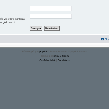
iée via votre panneau
enregistrement.
Nou
Développé par
phpBB
® Forum Software © phpBB Limited
Traduit par
phpBB-fr.com
Confidentialité
|
Conditions