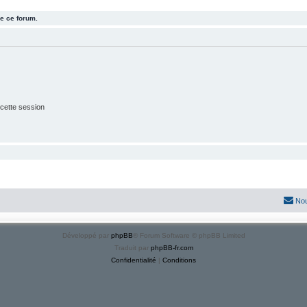
e ce forum.
cette session
Nou
Développé par
phpBB
® Forum Software © phpBB Limited
Traduit par
phpBB-fr.com
Confidentialité
|
Conditions