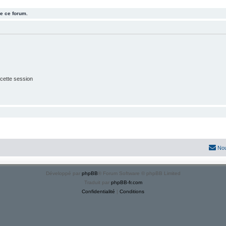
e ce forum.
cette session
Nou
Développé par
phpBB
® Forum Software © phpBB Limited
Traduit par
phpBB-fr.com
Confidentialité
|
Conditions